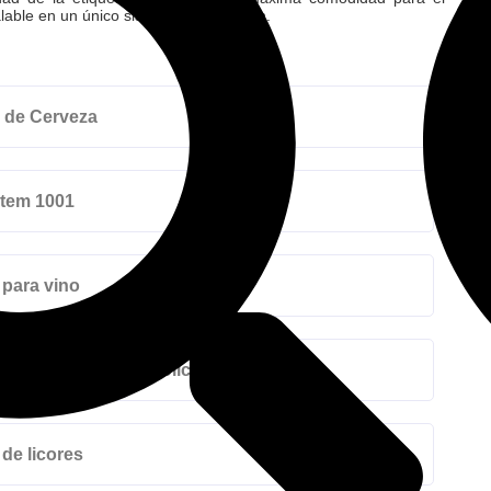
alable en un único sistema de medición.
s de Cerveza
stem 1001
 para vino
 para bebidas alcohólicas
 de licores