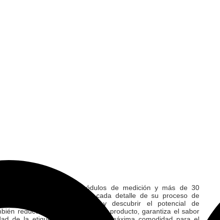
s Alcolyzer (con hasta 5 módulos de medición y más de 30
tor) no sólo permite conocer cada detalle de su proceso de
especificaciones del producto y descubrir el potencial de
mbién reduce a cero la pérdida de producto, garantiza el sabor
ad de la etiqueta. Disfrute de la máxima comodidad para el