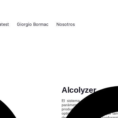
atest
Giorgio Bormac
Nosotros
Alcolyzer
El sistema modular de análisi
parámetros específicos del sec
producción, salvaguardar las 
optimización oculto, sino que ta
deseado y asegura la conformid