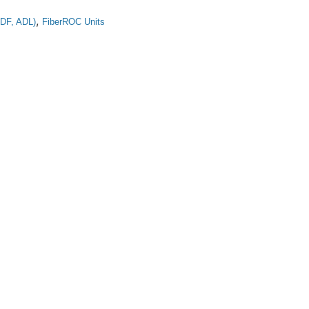
,
ADF, ADL)
FiberROC Units