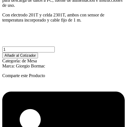
para descarga de datos a PC, fuente de alimentación e instrucciones
de uso.
Con electrodo 201T y celda 2301T, ambos con sensor de
temperatura incorporado y cable fijo de 1 m.
Multiparámetro
de
Añadir al Cotizador
sobremesa
Categoría:
de Mesa
PC
Marca:
Giorgio Bormac
60
VioLab
Comparte este Producto
con
electrodo
201T
y
celda
2301T
cantidad