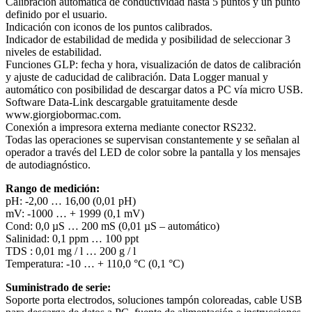
Calibración automática de conductividad hasta 5 puntos y un punto
definido por el usuario.
Indicación con iconos de los puntos calibrados.
Indicador de estabilidad de medida y posibilidad de seleccionar 3
niveles de estabilidad.
Funciones GLP: fecha y hora, visualización de datos de calibración
y ajuste de caducidad de calibración. Data Logger manual y
automático con posibilidad de descargar datos a PC vía micro USB.
Software Data-Link descargable gratuitamente desde
www.giorgiobormac.com.
Conexión a impresora externa mediante conector RS232.
Todas las operaciones se supervisan constantemente y se señalan al
operador a través del LED de color sobre la pantalla y los mensajes
de autodiagnóstico.
Rango de medición:
pH: -2,00 … 16,00 (0,01 pH)
mV: -1000 … + 1999 (0,1 mV)
Cond: 0,0 µS … 200 mS (0,01 µS – automático)
Salinidad: 0,1 ppm … 100 ppt
TDS : 0,01 mg / l … 200 g / l
Temperatura: -10 … + 110,0 °C (0,1 °C)
Suministrado de serie:
Soporte porta electrodos, soluciones tampón coloreadas, cable USB