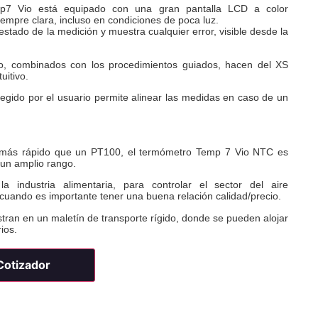
emp7 Vio está equipado con una gran pantalla LCD a color
iempre clara, incluso en condiciones de poca luz.
 estado de la medición y muestra cualquier error, visible desde la
o, combinados con los procedimientos guiados, hacen del XS
uitivo.
egido por el usuario permite alinear las medidas en caso de un
 más rápido que un PT100, el termómetro Temp 7 Vio NTC es
 un amplio rango.
 industria alimentaria, para controlar el sector del aire
uando es importante tener una buena relación calidad/precio.
tran en un maletín de transporte rígido, donde se pueden alojar
ios.
 Cotizador