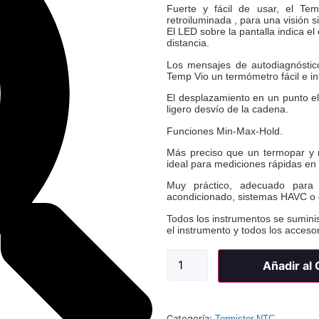
Fuerte y fácil de usar, el T
retroiluminada , para una visión s
El LED sobre la pantalla indica el
distancia.
Los mensajes de autodiagnóstic
Temp Vio un termómetro fácil e int
El desplazamiento en un punto el
ligero desvío de la cadena.
Funciones Min-Max-Hold.
Más preciso que un termopar y
ideal para mediciones rápidas en
Muy práctico, adecuado para la
acondicionado, sistemas HAVC o c
Todos los instrumentos se suminis
el instrumento y todos los accesor
Añadir al
Categoría:
Termistor NTC